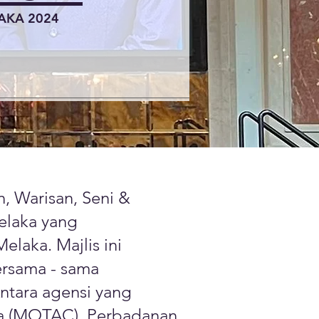
AKA 2024
, Warisan, Seni &
elaka yang
laka. Majlis ini
rsama - sama
ntara agensi yang
ka (MOTAC), Perbadanan