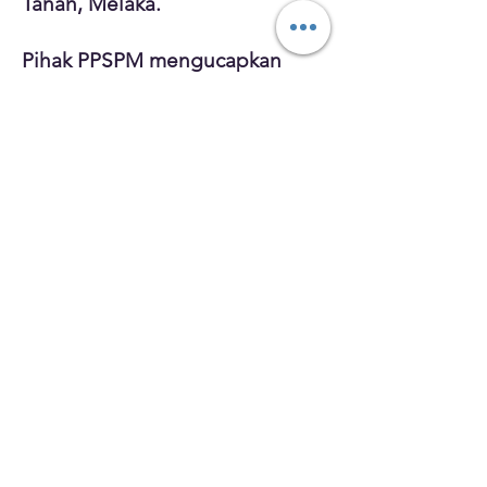
Tanah, Melaka.
Pihak PPSPM mengucapkan
Selamat Maju Jaya kepada
semua Calon SPM tahun
2024/2025 dan semoga berjaya
memperolehi keputusan yang
cemerlang.
Mana lagi… Melaka Lerr
Ikuti Kami Di Media Sosial
UTAMA
HUBUNGI KAMI
PIAGAM PELANGGAN
BULETIN PPSPM