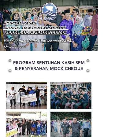
PORTAL RASMI
SUNGAI DAN PANTAI MELAKA
PERBADANAN PEMBANGUNAN
Empowering Melaka's River and Coastal
Development
PROGRAM SENTUHAN KASIH SPM
& PENYERAHAN MOCK CHEQUE