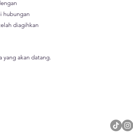
dengan
gi hubungan
telah diagihkan
sa yang akan datang.
Ikuti K
Sosial