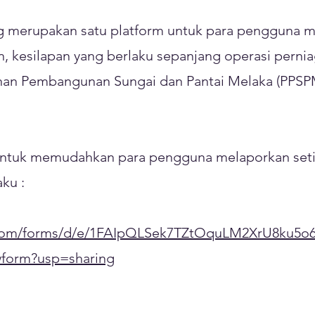
 merupakan satu platform untuk para pengguna m
, kesilapan yang berlaku sepanjang operasi perni
anan Pembangunan Sungai dan Pantai Melaka (PPSP
n untuk memudahkan para pengguna melaporkan set
ku :
e.com/forms/d/e/1FAIpQLSek7TZtOquLM2XrU8ku5o
form?usp=sharing