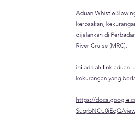
Aduan WhistleBlowing
kerosakan, kekurangan
dijalankan di Perbad
River Cruise (MRC).
ini adalah link adua
kekurangan yang berla
https://docs.googl
SuqrbNOJ0jEqQ/view